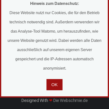
Hinweis zum Datenschutz:
DATENSCHUTZERKLÄRUNG
Diese Website nutzt nur Cookies, die für den Betrieb
SOCIAL
technisch notwendig sind. Außerdem verwenden wir
das Analyse-Tool Matomo, um herauszufinden, wie
Facebook
X
LinkedIn
unsere Website genutzt wird. Dabei werden alle Daten
ausschließlich auf unserem eigenen Server
HIER ONLINE BUCHEN
gespeichert und die IP-Adressen automatisch
anonymisiert.
OK
© 2026 by Tommy's Fahrzeugveredelung |
Designed With
❤
Die Webschmie.de